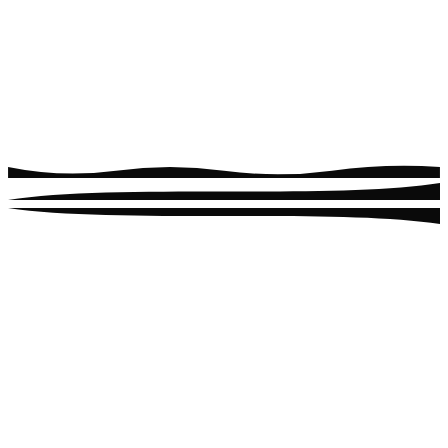
СОЗДАВАТЬ
АКТИВНОСТЬ
автокомменты к постам, запускать активность, создавать
доверие
Подробнее